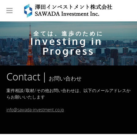
HOME
全ては、進歩のために
ABOUT | 私たちについて
Investing in ​
INVESTMENT STRATEGY | 投資戦略
Progress
M&A | 事業承継
PORTFOLIO | 投資実績
CONTACT | お問い合わせ
​Contact | ​
お問い合わせ
案件相談/取材/その他お問い合わせは、以下のメールアドレスか
らお願いいたします
info@sawada-investment.co.jp